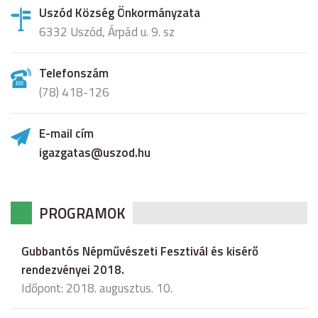
Uszód Község Önkormányzata
6332 Uszód, Árpád u. 9. sz
Telefonszám
(78) 418-126
E-mail cím
igazgatas@uszod.hu
PROGRAMOK
Gubbantós Népművészeti Fesztivál és kisérő
rendezvényei 2018.
Időpont: 2018. augusztus. 10.