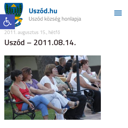
Eszköztár megnyitása
2011. augusztus 15., hétfő
Uszód – 2011.08.14.