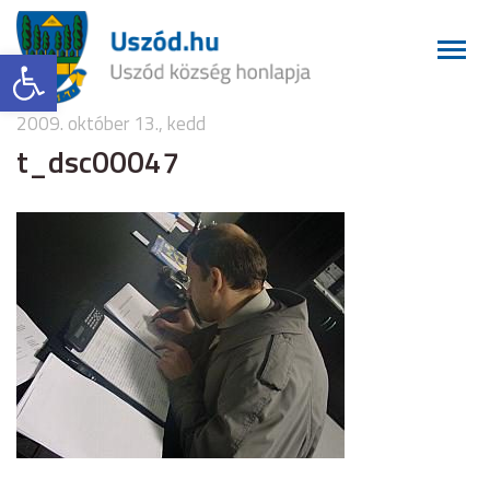
Eszköztár megnyitása
2009. október 13., kedd
t_dsc00047