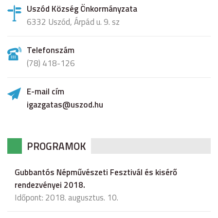
Uszód Község Önkormányzata
6332 Uszód, Árpád u. 9. sz
Telefonszám
(78) 418-126
E-mail cím
igazgatas@uszod.hu
PROGRAMOK
Gubbantós Népművészeti Fesztivál és kisérő
rendezvényei 2018.
Időpont: 2018. augusztus. 10.