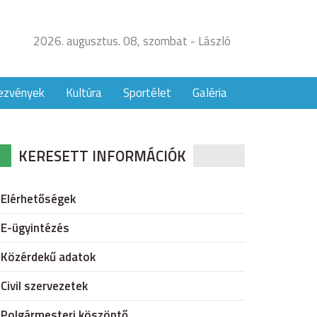
2026. augusztus. 08, szombat - László
ezvények
Kultúra
Sportélet
Galéria
KERESETT INFORMÁCIÓK
Elérhetőségek
E-ügyintézés
Közérdekű adatok
Civil szervezetek
Polgármesteri köszöntő