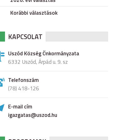
2026. évi választás
Korábbi választások
KAPCSOLAT
Uszód Község Önkormányzata
6332 Uszód, Árpád u. 9. sz
Telefonszám
(78) 418-126
E-mail cím
igazgatas@uszod.hu