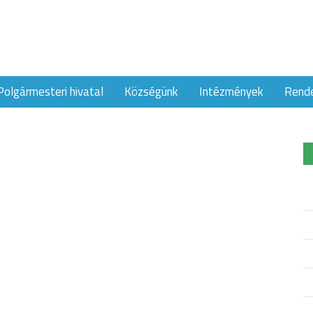
Polgármesteri hivatal
Községünk
Intézmények
Rend