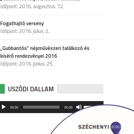
Időpont: 2016. augusztus. 12.
Fogathajtó verseny
Időpont: 2016. július. 2.
„Gubbantós” népművészeri találkozó és
kisérő rendezvényei 2016
Időpont: 2016. június. 25.
USZÓDI DALLAM
udió
A
00:00
00:00
hangerő
játszó
növeléséhez,
illetőleg
csökkentéséhez
a