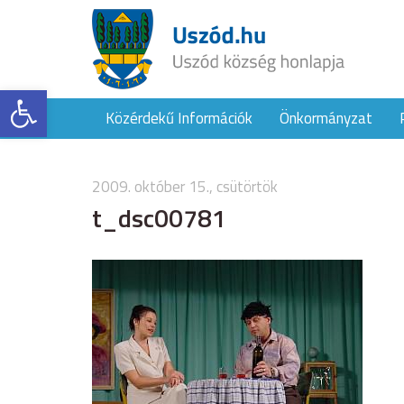
Eszköztár megnyitása
Közérdekű Információk
Önkormányzat
2009. október 15., csütörtök
t_dsc00781