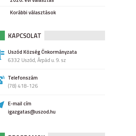
2026. évi választás
Korábbi választások
KAPCSOLAT
Uszód Község Önkormányzata
6332 Uszód, Árpád u. 9. sz
Telefonszám
(78) 418-126
E-mail cím
igazgatas@uszod.hu