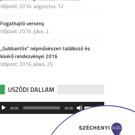
Időpont: 2016. augusztus. 12.
Fogathajtó verseny
Időpont: 2016. július. 2.
„Gubbantós” népművészeri találkozó és
kisérő rendezvényei 2016
Időpont: 2016. június. 25.
USZÓDI DALLAM
udió
A
00:00
00:00
hangerő
játszó
növeléséhez,
illetőleg
csökkentéséhez
a