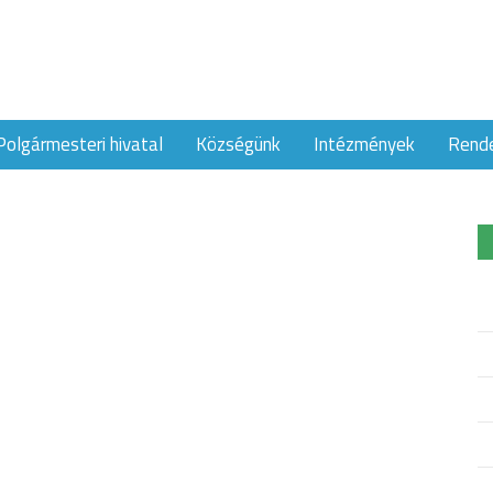
Polgármesteri hivatal
Községünk
Intézmények
Rend