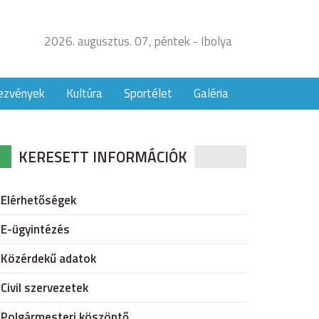
2026. augusztus. 07, péntek - Ibolya
ezvények
Kultúra
Sportélet
Galéria
KERESETT INFORMÁCIÓK
Elérhetőségek
E-ügyintézés
Közérdekű adatok
Civil szervezetek
Polgármesteri köszöntő