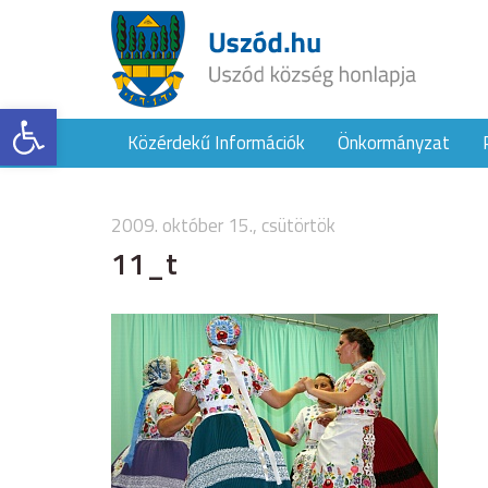
Eszköztár megnyitása
Közérdekű Információk
Önkormányzat
2009. október 15., csütörtök
11_t