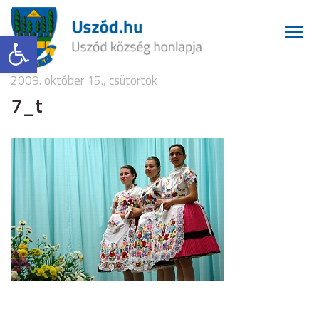
Eszköztár megnyitása
2009. október 15., csütörtök
7_t