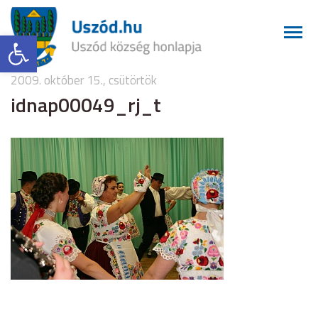
Eszköztár megnyitása
2009. október 15., csütörtök
idnap00049_rj_t