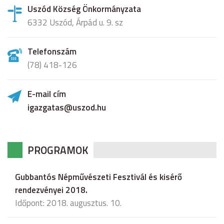
Uszód Község Önkormányzata
6332 Uszód, Árpád u. 9. sz
Telefonszám
(78) 418-126
E-mail cím
igazgatas@uszod.hu
PROGRAMOK
Gubbantós Népművészeti Fesztivál és kisérő
rendezvényei 2018.
Időpont: 2018. augusztus. 10.