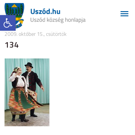
Eszköztár megnyitása
2009. október 15., csütörtök
134