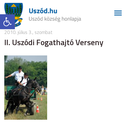
Eszköztár megnyitása
2010. július 3., szombat
II. Uszódi Fogathajtó Verseny