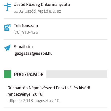
Uszód Község Önkormányzata
6332 Uszód, Árpád u. 9. sz
Telefonszám
(78) 418-126
E-mail cím
igazgatas@uszod.hu
PROGRAMOK
Gubbantós Népművészeti Fesztivál és kisérő
rendezvényei 2018.
Időpont: 2018. augusztus. 10.