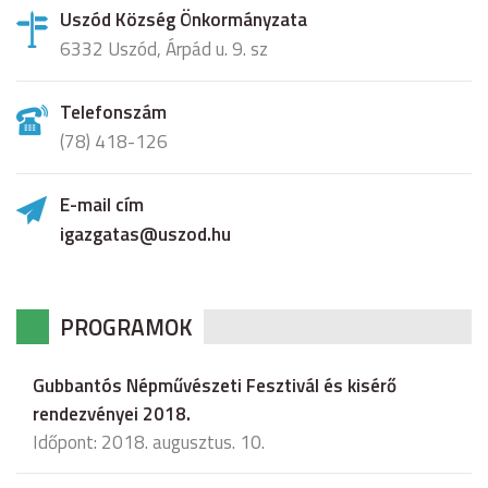
Uszód Község Önkormányzata
6332 Uszód, Árpád u. 9. sz
Telefonszám
(78) 418-126
E-mail cím
igazgatas@uszod.hu
PROGRAMOK
Gubbantós Népművészeti Fesztivál és kisérő
rendezvényei 2018.
Időpont: 2018. augusztus. 10.