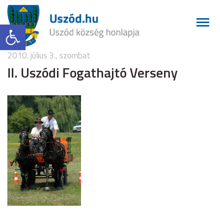
Eszköztár megnyitása
2010. július 3., szombat
II. Uszódi Fogathajtó Verseny