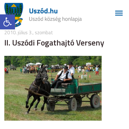
Eszköztár megnyitása
2010. július 3., szombat
II. Uszódi Fogathajtó Verseny