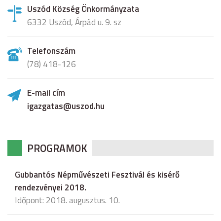
Uszód Község Önkormányzata
6332 Uszód, Árpád u. 9. sz
Telefonszám
(78) 418-126
E-mail cím
igazgatas@uszod.hu
PROGRAMOK
Gubbantós Népművészeti Fesztivál és kisérő
rendezvényei 2018.
Időpont: 2018. augusztus. 10.