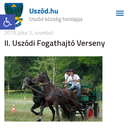
Eszköztár megnyitása
2010. július 3., szombat
II. Uszódi Fogathajtó Verseny