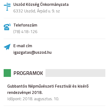
Uszód Község Önkormányzata
6332 Uszód, Árpád u. 9. sz
Telefonszám
(78) 418-126
E-mail cím
igazgatas@uszod.hu
PROGRAMOK
Gubbantós Népművészeti Fesztivál és kisérő
rendezvényei 2018.
Időpont: 2018. augusztus. 10.