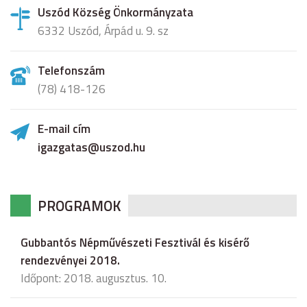
Uszód Község Önkormányzata
6332 Uszód, Árpád u. 9. sz
Telefonszám
(78) 418-126
E-mail cím
igazgatas@uszod.hu
PROGRAMOK
Gubbantós Népművészeti Fesztivál és kisérő
rendezvényei 2018.
Időpont: 2018. augusztus. 10.