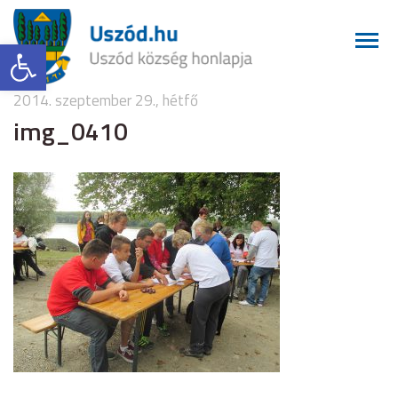
Eszköztár megnyitása
2014. szeptember 29., hétfő
img_0410