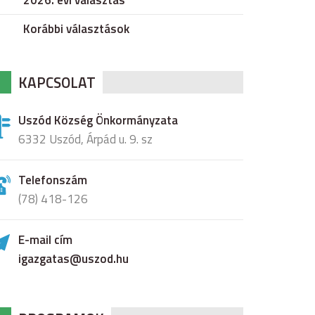
2026. évi választás
Korábbi választások
KAPCSOLAT
Uszód Község Önkormányzata
6332 Uszód, Árpád u. 9. sz
Telefonszám
(78) 418-126
E-mail cím
igazgatas@uszod.hu