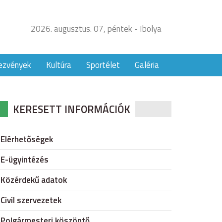
2026. augusztus. 07, péntek - Ibolya
ezvények
Kultúra
Sportélet
Galéria
KERESETT INFORMÁCIÓK
Elérhetőségek
E-ügyintézés
Közérdekű adatok
Civil szervezetek
Polgármesteri köszöntő