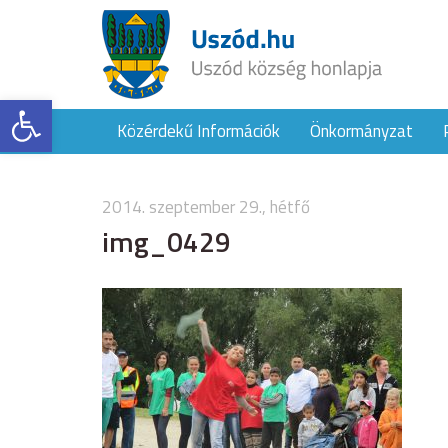
Eszköztár megnyitása
Közérdekű Információk
Önkormányzat
2014. szeptember 29., hétfő
img_0429