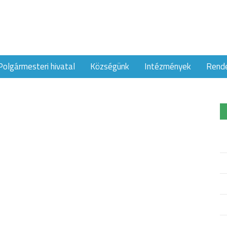
Polgármesteri hivatal
Községünk
Intézmények
Rend