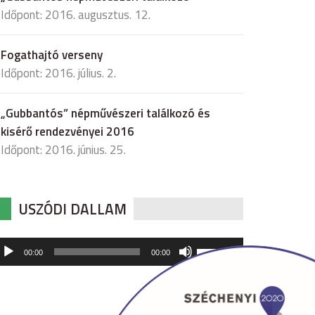
Időpont: 2016. augusztus. 12.
Fogathajtó verseny
Időpont: 2016. július. 2.
„Gubbantós” népművészeri találkozó és
kisérő rendezvényei 2016
Időpont: 2016. június. 25.
USZÓDI DALLAM
udió
A
00:00
00:00
hangerő
játszó
növeléséhez,
illetőleg
csökkentéséhez
a