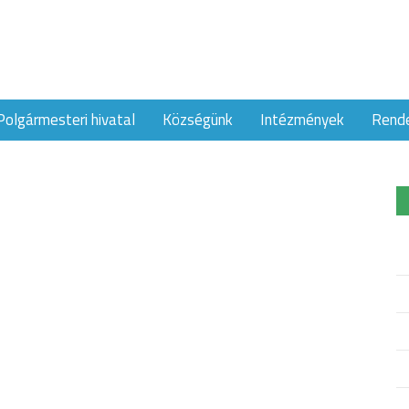
Polgármesteri hivatal
Községünk
Intézmények
Rend