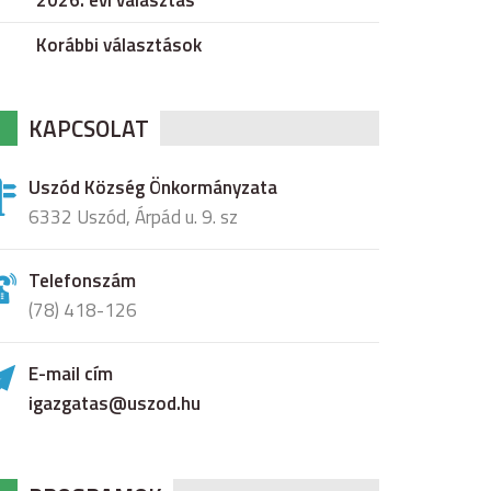
2026. évi választás
Korábbi választások
KAPCSOLAT
Uszód Község Önkormányzata
6332 Uszód, Árpád u. 9. sz
Telefonszám
(78) 418-126
E-mail cím
igazgatas@uszod.hu