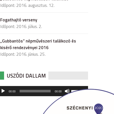
Időpont: 2016. augusztus. 12.
Fogathajtó verseny
Időpont: 2016. július. 2.
„Gubbantós” népművészeri találkozó és
kisérő rendezvényei 2016
Időpont: 2016. június. 25.
USZÓDI DALLAM
udió
A
00:00
00:00
hangerő
játszó
növeléséhez,
illetőleg
csökkentéséhez
a