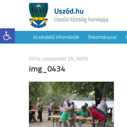
Eszköztár megnyitása
Közérdekű Információk
Önkormányzat
2014. szeptember 29., hétfő
img_0434