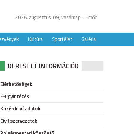
2026. augusztus. 09, vasárnap - Emőd
ezvények
Kultúra
Sportélet
Galéria
KERESETT INFORMÁCIÓK
Elérhetőségek
E-ügyintézés
Közérdekű adatok
Civil szervezetek
Polgármesteri köszöntő