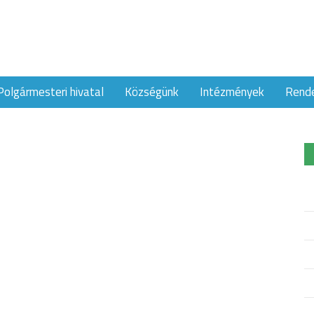
Polgármesteri hivatal
Községünk
Intézmények
Rend