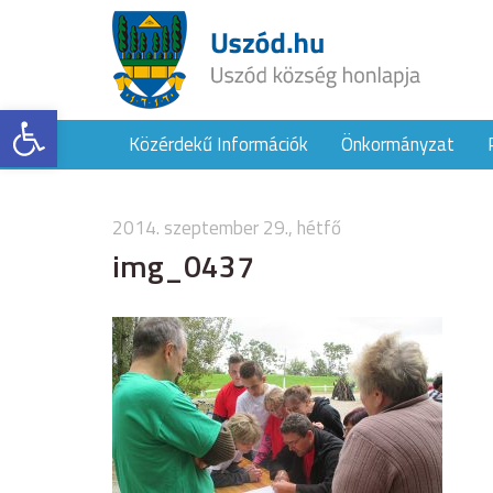
Eszköztár megnyitása
Közérdekű Információk
Önkormányzat
2014. szeptember 29., hétfő
img_0437