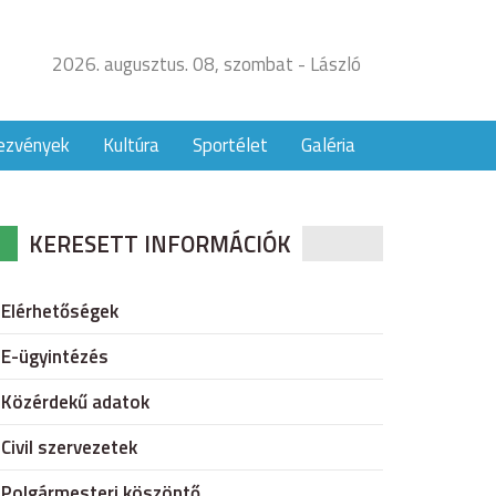
2026. augusztus. 08, szombat - László
ezvények
Kultúra
Sportélet
Galéria
KERESETT INFORMÁCIÓK
Elérhetőségek
E-ügyintézés
Közérdekű adatok
Civil szervezetek
Polgármesteri köszöntő