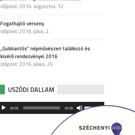
Időpont: 2016. augusztus. 12.
Fogathajtó verseny
Időpont: 2016. július. 2.
„Gubbantós” népművészeri találkozó és
kisérő rendezvényei 2016
Időpont: 2016. június. 25.
USZÓDI DALLAM
udió
A
00:00
00:00
hangerő
játszó
növeléséhez,
illetőleg
csökkentéséhez
a