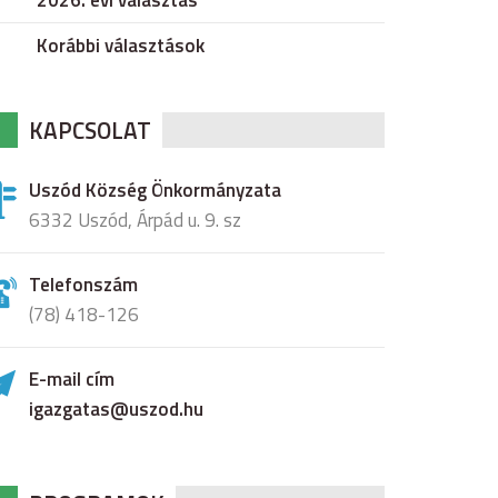
2026. évi választás
Korábbi választások
KAPCSOLAT
Uszód Község Önkormányzata
6332 Uszód, Árpád u. 9. sz
Telefonszám
(78) 418-126
E-mail cím
igazgatas@uszod.hu