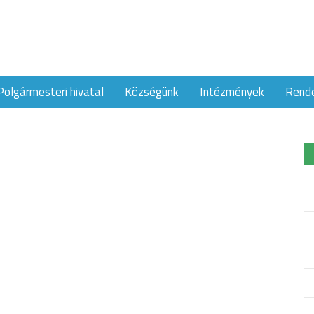
Polgármesteri hivatal
Községünk
Intézmények
Rend