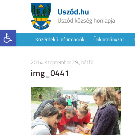
Eszköztár megnyitása
Közérdekű Információk
Önkormányzat
2014. szeptember 29., hétfő
img_0441