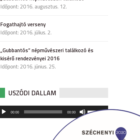
Időpont: 2016. augusztus. 12.
Fogathajtó verseny
Időpont: 2016. július. 2.
„Gubbantós” népművészeri találkozó és
kisérő rendezvényei 2016
Időpont: 2016. június. 25.
USZÓDI DALLAM
udió
A
00:00
00:00
hangerő
játszó
növeléséhez,
illetőleg
csökkentéséhez
a