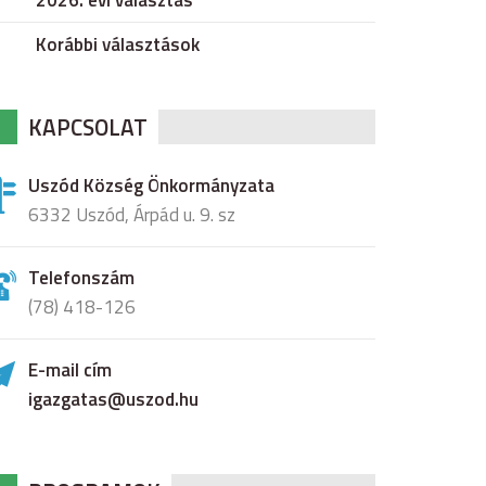
2026. évi választás
Korábbi választások
KAPCSOLAT
Uszód Község Önkormányzata
6332 Uszód, Árpád u. 9. sz
Telefonszám
(78) 418-126
E-mail cím
igazgatas@uszod.hu