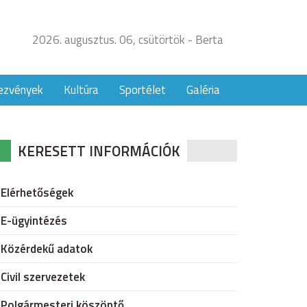
2026. augusztus. 06, csütörtök - Berta
ezvények
Kultúra
Sportélet
Galéria
KERESETT INFORMÁCIÓK
Elérhetőségek
E-ügyintézés
Közérdekű adatok
Civil szervezetek
Polgármesteri köszöntő