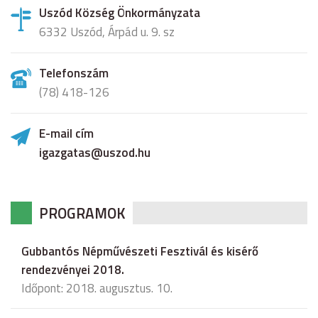
Uszód Község Önkormányzata
6332 Uszód, Árpád u. 9. sz
Telefonszám
(78) 418-126
E-mail cím
igazgatas@uszod.hu
PROGRAMOK
Gubbantós Népművészeti Fesztivál és kisérő
rendezvényei 2018.
Időpont: 2018. augusztus. 10.