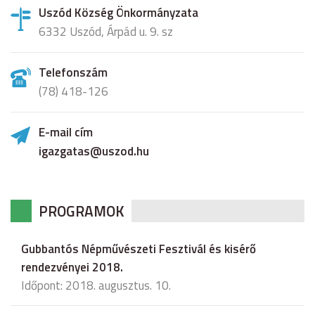
Uszód Község Önkormányzata
6332 Uszód, Árpád u. 9. sz
Telefonszám
(78) 418-126
E-mail cím
igazgatas@uszod.hu
PROGRAMOK
Gubbantós Népművészeti Fesztivál és kisérő
rendezvényei 2018.
Időpont: 2018. augusztus. 10.