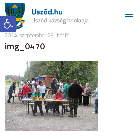
Eszköztár megnyitása
2014. szeptember 29., hétfő
img_0470