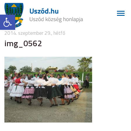
Eszköztár megnyitása
2014. szeptember 29., hétfő
img_0562