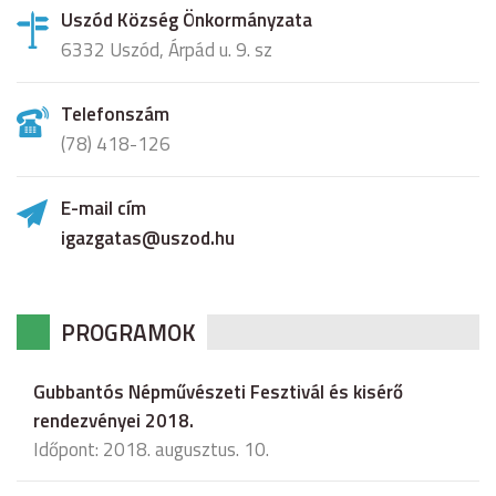
Uszód Község Önkormányzata
6332 Uszód, Árpád u. 9. sz
Telefonszám
(78) 418-126
E-mail cím
igazgatas@uszod.hu
PROGRAMOK
Gubbantós Népművészeti Fesztivál és kisérő
rendezvényei 2018.
Időpont: 2018. augusztus. 10.