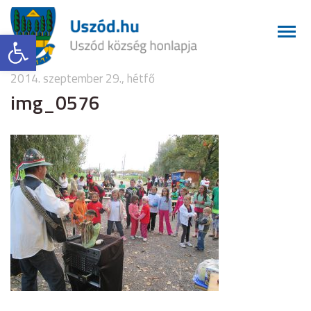
Eszköztár megnyitása
2014. szeptember 29., hétfő
img_0576