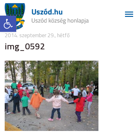
Eszköztár megnyitása
2014. szeptember 29., hétfő
img_0592