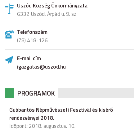
Uszód Község Önkormányzata
6332 Uszód, Árpád u. 9. sz
Telefonszám
(78) 418-126
E-mail cím
igazgatas@uszod.hu
PROGRAMOK
Gubbantós Népművészeti Fesztivál és kisérő
rendezvényei 2018.
Időpont: 2018. augusztus. 10.