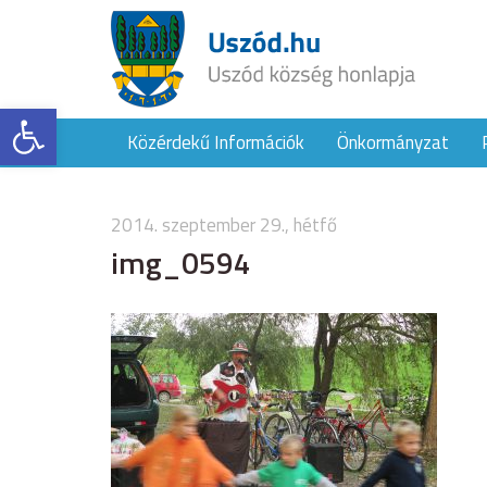
Eszköztár megnyitása
Közérdekű Információk
Önkormányzat
2014. szeptember 29., hétfő
img_0594