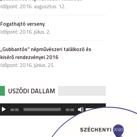
Időpont: 2016. augusztus. 12.
Fogathajtó verseny
Időpont: 2016. július. 2.
„Gubbantós” népművészeri találkozó és
kisérő rendezvényei 2016
Időpont: 2016. június. 25.
USZÓDI DALLAM
udió
A
00:00
00:00
hangerő
játszó
növeléséhez,
illetőleg
csökkentéséhez
a