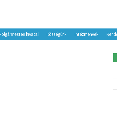
Polgármesteri hivatal
Községünk
Intézmények
Rend