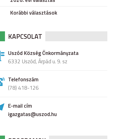
2026. évi választás
Korábbi választások
KAPCSOLAT
Uszód Község Önkormányzata
6332 Uszód, Árpád u. 9. sz
Telefonszám
(78) 418-126
E-mail cím
igazgatas@uszod.hu