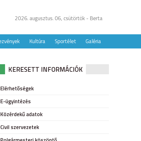
2026. augusztus. 06, csütörtök - Berta
ezvények
Kultúra
Sportélet
Galéria
KERESETT INFORMÁCIÓK
Elérhetőségek
E-ügyintézés
Közérdekű adatok
Civil szervezetek
Polgármesteri köszöntő