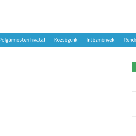
Polgármesteri hivatal
Községünk
Intézmények
Rend