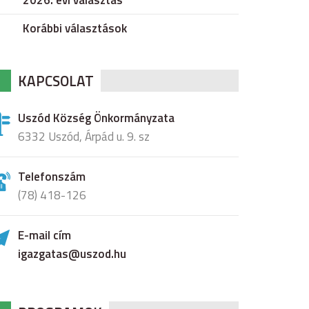
2026. évi választás
Korábbi választások
KAPCSOLAT
Uszód Község Önkormányzata
6332 Uszód, Árpád u. 9. sz
Telefonszám
(78) 418-126
E-mail cím
igazgatas@uszod.hu