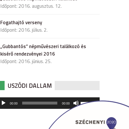
Időpont: 2016. augusztus. 12.
Fogathajtó verseny
Időpont: 2016. július. 2.
„Gubbantós” népművészeri találkozó és
kisérő rendezvényei 2016
Időpont: 2016. június. 25.
USZÓDI DALLAM
udió
A
00:00
00:00
hangerő
játszó
növeléséhez,
illetőleg
csökkentéséhez
a