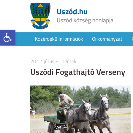
Eszköztár megnyitása
Közérdekű Információk
Önkormányzat
2012. július 6., péntek
Uszódi Fogathajtó Verseny