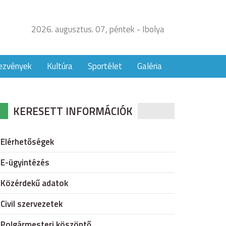
2026. augusztus. 07, péntek - Ibolya
ezvények
Kultúra
Sportélet
Galéria
KERESETT INFORMÁCIÓK
Elérhetőségek
E-ügyintézés
Közérdekű adatok
Civil szervezetek
Polgármesteri köszöntő