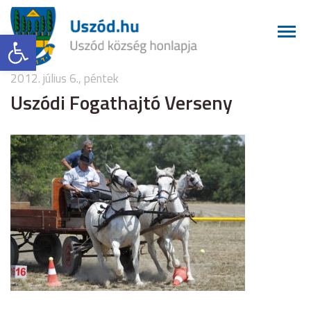
Eszköztár megnyitása
2012. július 6., péntek
Uszódi Fogathajtó Verseny