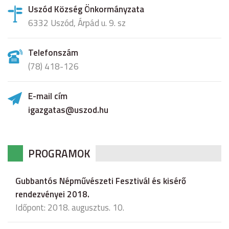
Uszód Község Önkormányzata
6332 Uszód, Árpád u. 9. sz
Telefonszám
(78) 418-126
E-mail cím
igazgatas@uszod.hu
PROGRAMOK
Gubbantós Népművészeti Fesztivál és kisérő
rendezvényei 2018.
Időpont: 2018. augusztus. 10.