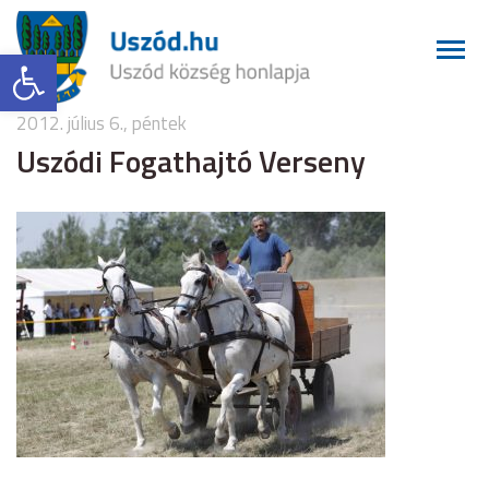
Eszköztár megnyitása
2012. július 6., péntek
Uszódi Fogathajtó Verseny