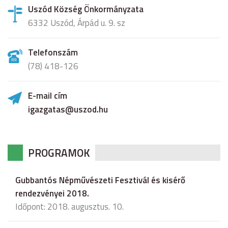
Uszód Község Önkormányzata
6332 Uszód, Árpád u. 9. sz
Telefonszám
(78) 418-126
E-mail cím
igazgatas@uszod.hu
PROGRAMOK
Gubbantós Népművészeti Fesztivál és kisérő
rendezvényei 2018.
Időpont: 2018. augusztus. 10.