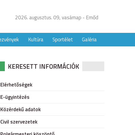
2026. augusztus. 09, vasárnap - Emőd
ezvények
Kultúra
Sportélet
Galéria
KERESETT INFORMÁCIÓK
Elérhetőségek
E-ügyintézés
Közérdekű adatok
Civil szervezetek
Polgármesteri köszöntő