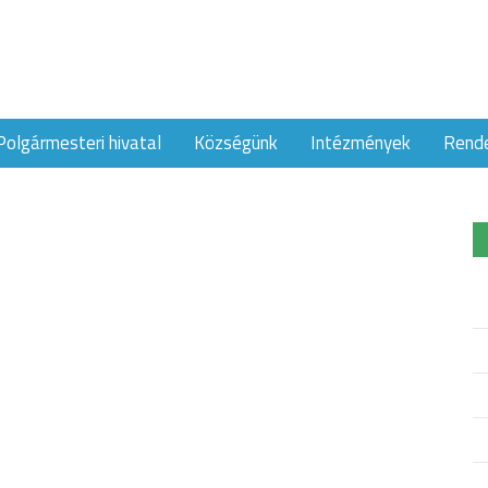
Polgármesteri hivatal
Községünk
Intézmények
Rend