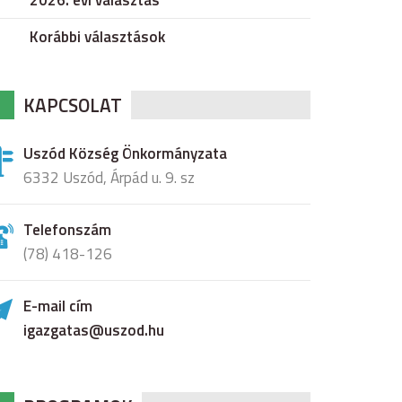
2026. évi választás
Korábbi választások
KAPCSOLAT
Uszód Község Önkormányzata
6332 Uszód, Árpád u. 9. sz
Telefonszám
(78) 418-126
E-mail cím
igazgatas@uszod.hu