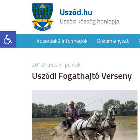
Eszköztár megnyitása
Közérdekű Információk
Önkormányzat
2012. július 6., péntek
Uszódi Fogathajtó Verseny