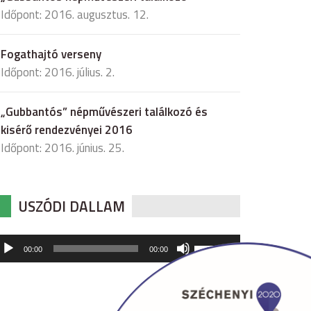
Időpont: 2016. augusztus. 12.
Fogathajtó verseny
Időpont: 2016. július. 2.
„Gubbantós” népművészeri találkozó és
kisérő rendezvényei 2016
Időpont: 2016. június. 25.
USZÓDI DALLAM
udió
A
00:00
00:00
hangerő
játszó
növeléséhez,
illetőleg
csökkentéséhez
a