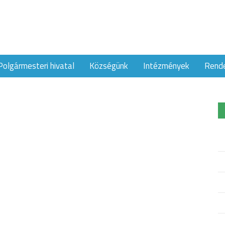
Polgármesteri hivatal
Községünk
Intézmények
Rend