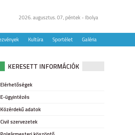
2026. augusztus. 07, péntek - Ibolya
ezvények
Kultúra
Sportélet
Galéria
KERESETT INFORMÁCIÓK
Elérhetőségek
E-ügyintézés
Közérdekű adatok
Civil szervezetek
Polgármesteri köszöntő