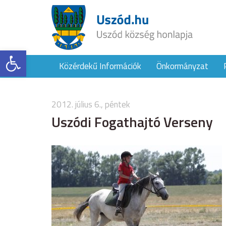
Eszköztár megnyitása
Közérdekű Információk
Önkormányzat
2012. július 6., péntek
Uszódi Fogathajtó Verseny