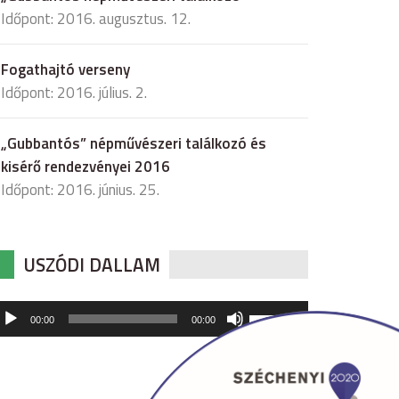
Időpont: 2016. augusztus. 12.
Fogathajtó verseny
Időpont: 2016. július. 2.
„Gubbantós” népművészeri találkozó és
kisérő rendezvényei 2016
Időpont: 2016. június. 25.
USZÓDI DALLAM
udió
A
00:00
00:00
hangerő
játszó
növeléséhez,
illetőleg
csökkentéséhez
a