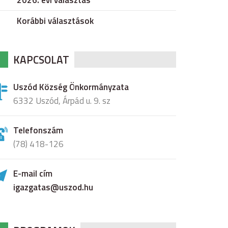
2026. évi választás
Korábbi választások
KAPCSOLAT
Uszód Község Önkormányzata
6332 Uszód, Árpád u. 9. sz
Telefonszám
(78) 418-126
E-mail cím
igazgatas@uszod.hu