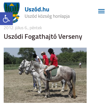
Eszköztár megnyitása
2012. július 6., péntek
Uszódi Fogathajtó Verseny