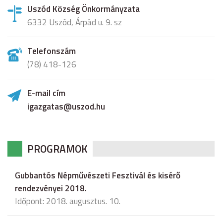
Uszód Község Önkormányzata
6332 Uszód, Árpád u. 9. sz
Telefonszám
(78) 418-126
E-mail cím
igazgatas@uszod.hu
PROGRAMOK
Gubbantós Népművészeti Fesztivál és kisérő
rendezvényei 2018.
Időpont: 2018. augusztus. 10.