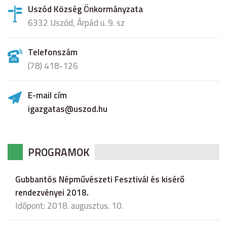
Uszód Község Önkormányzata
6332 Uszód, Árpád u. 9. sz
Telefonszám
(78) 418-126
E-mail cím
igazgatas@uszod.hu
PROGRAMOK
Gubbantós Népművészeti Fesztivál és kisérő
rendezvényei 2018.
Időpont: 2018. augusztus. 10.