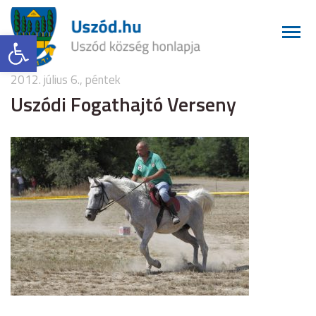
Eszköztár megnyitása
2012. július 6., péntek
Uszódi Fogathajtó Verseny