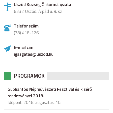
Uszód Község Önkormányzata
6332 Uszód, Árpád u. 9. sz
Telefonszám
(78) 418-126
E-mail cím
igazgatas@uszod.hu
PROGRAMOK
Gubbantós Népművészeti Fesztivál és kisérő
rendezvényei 2018.
Időpont: 2018. augusztus. 10.