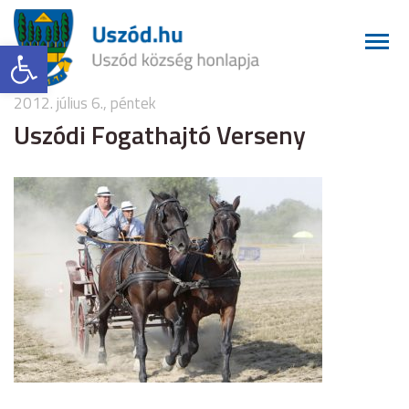
Eszköztár megnyitása
2012. július 6., péntek
Uszódi Fogathajtó Verseny