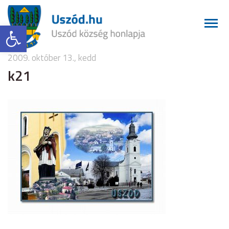
Eszköztár megnyitása
2009. október 13., kedd
k21