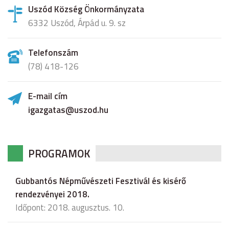
Uszód Község Önkormányzata
6332 Uszód, Árpád u. 9. sz
Telefonszám
(78) 418-126
E-mail cím
igazgatas@uszod.hu
PROGRAMOK
Gubbantós Népművészeti Fesztivál és kisérő
rendezvényei 2018.
Időpont: 2018. augusztus. 10.