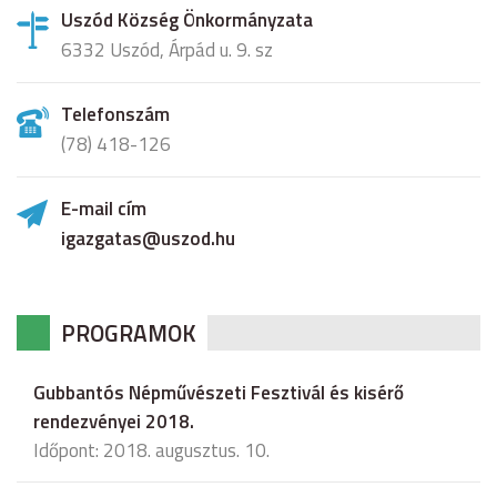
Uszód Község Önkormányzata
6332 Uszód, Árpád u. 9. sz
Telefonszám
(78) 418-126
E-mail cím
igazgatas@uszod.hu
PROGRAMOK
Gubbantós Népművészeti Fesztivál és kisérő
rendezvényei 2018.
Időpont: 2018. augusztus. 10.