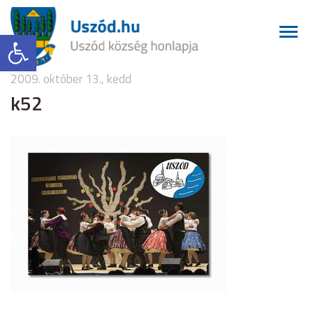
Eszköztár megnyitása
2009. október 13., kedd
k52