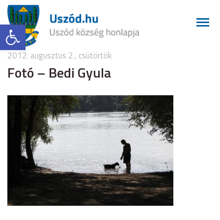
Eszköztár megnyitása
2012. augusztus 2., csütörtök
Fotó – Bedi Gyula