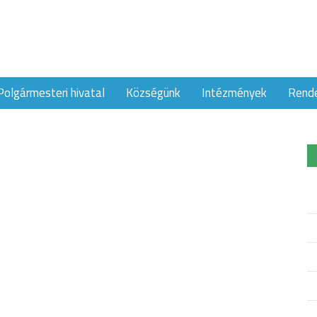
Polgármesteri hivatal
Községünk
Intézmények
Rend