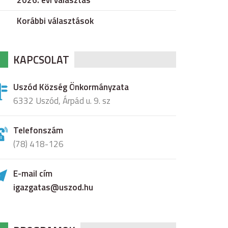
2026. évi választás
Korábbi választások
KAPCSOLAT
Uszód Község Önkormányzata
6332 Uszód, Árpád u. 9. sz
Telefonszám
(78) 418-126
E-mail cím
igazgatas@uszod.hu