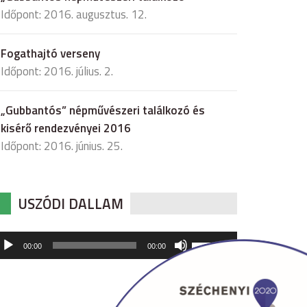
Időpont: 2016. augusztus. 12.
Fogathajtó verseny
Időpont: 2016. július. 2.
„Gubbantós” népművészeri találkozó és
kisérő rendezvényei 2016
Időpont: 2016. június. 25.
USZÓDI DALLAM
udió
A
00:00
00:00
hangerő
játszó
növeléséhez,
illetőleg
csökkentéséhez
a