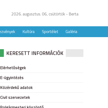
2026. augusztus. 06, csütörtök - Berta
ezvények
Kultúra
Sportélet
Galéria
KERESETT INFORMÁCIÓK
Elérhetőségek
E-ügyintézés
Közérdekű adatok
Civil szervezetek
Polgármesteri köszöntő