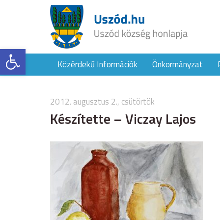
Eszköztár megnyitása
Közérdekű Információk
Önkormányzat
2012. augusztus 2., csütörtök
Készítette – Viczay Lajos