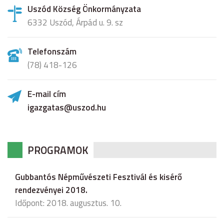
Uszód Község Önkormányzata
6332 Uszód, Árpád u. 9. sz
Telefonszám
(78) 418-126
E-mail cím
igazgatas@uszod.hu
PROGRAMOK
Gubbantós Népművészeti Fesztivál és kisérő
rendezvényei 2018.
Időpont: 2018. augusztus. 10.