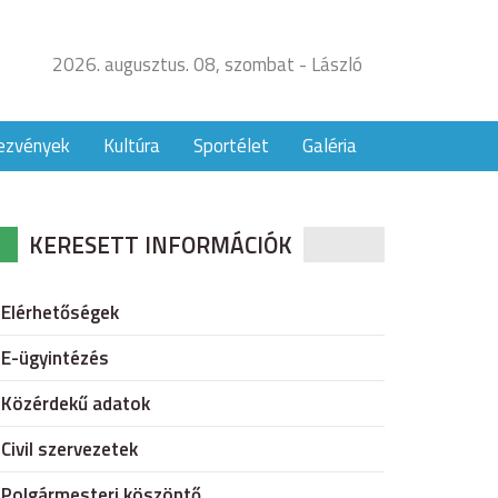
2026. augusztus. 08, szombat - László
ezvények
Kultúra
Sportélet
Galéria
KERESETT INFORMÁCIÓK
Elérhetőségek
E-ügyintézés
Közérdekű adatok
Civil szervezetek
Polgármesteri köszöntő