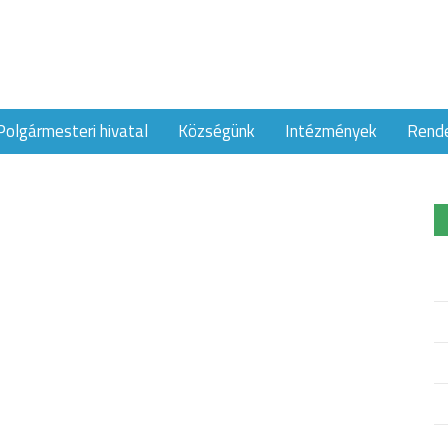
Polgármesteri hivatal
Községünk
Intézmények
Rend