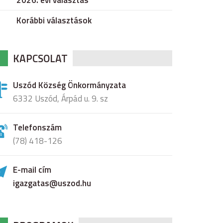
2026. évi választás
Korábbi választások
KAPCSOLAT
Uszód Község Önkormányzata
6332 Uszód, Árpád u. 9. sz
Telefonszám
(78) 418-126
E-mail cím
igazgatas@uszod.hu