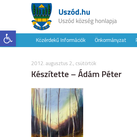
Eszköztár megnyitása
Közérdekű Információk
Önkormányzat
2012. augusztus 2., csütörtök
Készítette – Ádám Péter