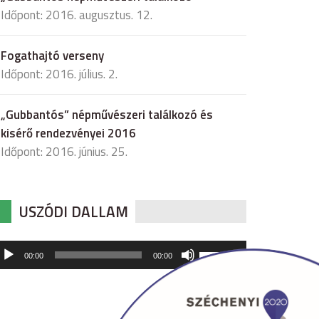
Időpont: 2016. augusztus. 12.
Fogathajtó verseny
Időpont: 2016. július. 2.
„Gubbantós” népművészeri találkozó és
kisérő rendezvényei 2016
Időpont: 2016. június. 25.
USZÓDI DALLAM
udió
A
00:00
00:00
hangerő
játszó
növeléséhez,
illetőleg
csökkentéséhez
a