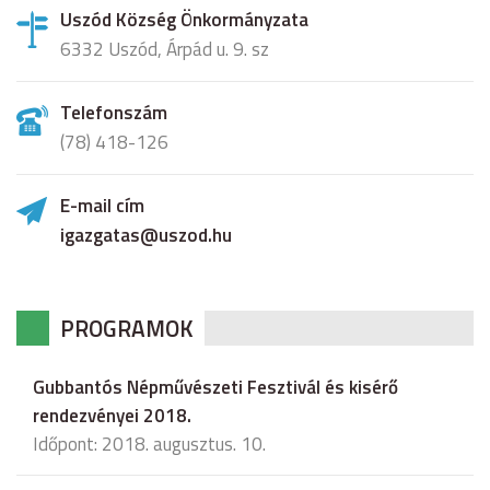
Uszód Község Önkormányzata
6332 Uszód, Árpád u. 9. sz
Telefonszám
(78) 418-126
E-mail cím
igazgatas@uszod.hu
PROGRAMOK
Gubbantós Népművészeti Fesztivál és kisérő
rendezvényei 2018.
Időpont: 2018. augusztus. 10.