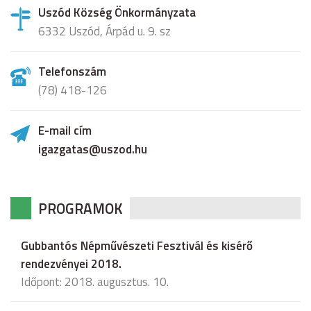
Uszód Község Önkormányzata
6332 Uszód, Árpád u. 9. sz
Telefonszám
(78) 418-126
E-mail cím
igazgatas@uszod.hu
PROGRAMOK
Gubbantós Népművészeti Fesztivál és kisérő
rendezvényei 2018.
Időpont: 2018. augusztus. 10.