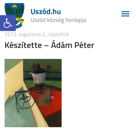
Eszköztár megnyitása
2012. augusztus 2., csütörtök
Készítette – Ádám Péter