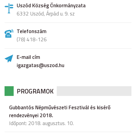
Uszód Község Önkormányzata
6332 Uszód, Árpád u. 9. sz
Telefonszám
(78) 418-126
E-mail cím
igazgatas@uszod.hu
PROGRAMOK
Gubbantós Népművészeti Fesztivál és kisérő
rendezvényei 2018.
Időpont: 2018. augusztus. 10.