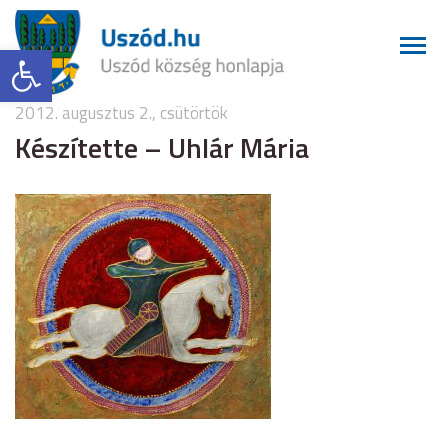
Eszköztár megnyitása
2012. augusztus 2., csütörtök
Készítette – Uhlár Mária