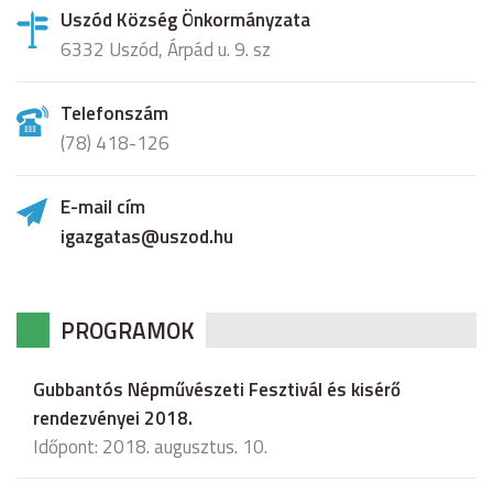
Uszód Község Önkormányzata
6332 Uszód, Árpád u. 9. sz
Telefonszám
(78) 418-126
E-mail cím
igazgatas@uszod.hu
PROGRAMOK
Gubbantós Népművészeti Fesztivál és kisérő
rendezvényei 2018.
Időpont: 2018. augusztus. 10.