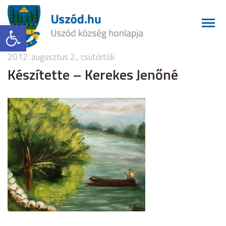
Eszköztár megnyitása
2012. augusztus 2., csütörtök
Készítette – Kerekes Jenőné