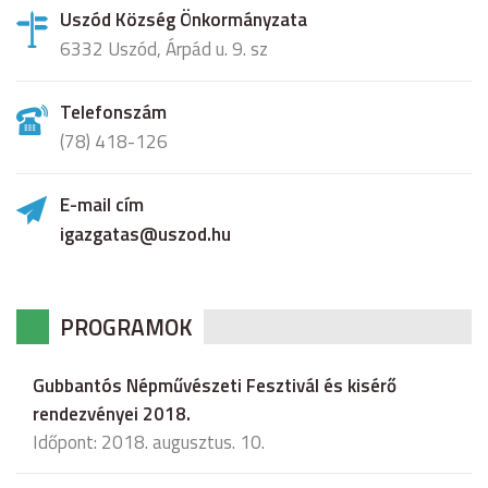
Uszód Község Önkormányzata
6332 Uszód, Árpád u. 9. sz
Telefonszám
(78) 418-126
E-mail cím
igazgatas@uszod.hu
PROGRAMOK
Gubbantós Népművészeti Fesztivál és kisérő
rendezvényei 2018.
Időpont: 2018. augusztus. 10.