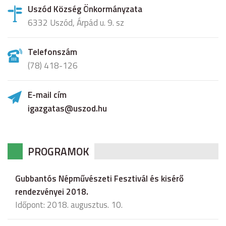
Uszód Község Önkormányzata
6332 Uszód, Árpád u. 9. sz
Telefonszám
(78) 418-126
E-mail cím
igazgatas@uszod.hu
PROGRAMOK
Gubbantós Népművészeti Fesztivál és kisérő
rendezvényei 2018.
Időpont: 2018. augusztus. 10.