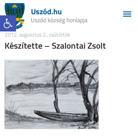
Eszköztár megnyitása
2012. augusztus 2., csütörtök
Készítette – Szalontai Zsolt