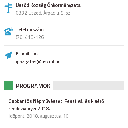
Uszód Község Önkormányzata
6332 Uszód, Árpád u. 9. sz
Telefonszám
(78) 418-126
E-mail cím
igazgatas@uszod.hu
PROGRAMOK
Gubbantós Népművészeti Fesztivál és kisérő
rendezvényei 2018.
Időpont: 2018. augusztus. 10.