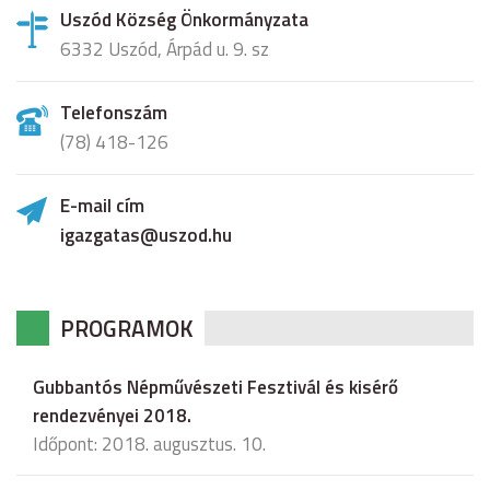
Uszód Község Önkormányzata
6332 Uszód, Árpád u. 9. sz
Telefonszám
(78) 418-126
E-mail cím
igazgatas@uszod.hu
PROGRAMOK
Gubbantós Népművészeti Fesztivál és kisérő
rendezvényei 2018.
Időpont: 2018. augusztus. 10.