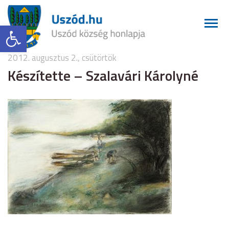
Eszköztár megnyitása
2012. augusztus 2., csütörtök
Készítette – Szalavári Károlyné