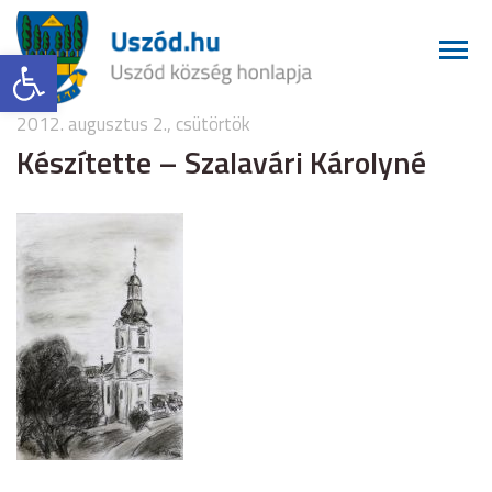
Eszköztár megnyitása
2012. augusztus 2., csütörtök
Készítette – Szalavári Károlyné