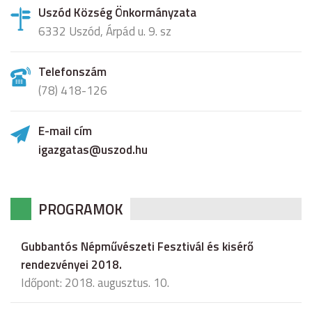
Uszód Község Önkormányzata
6332 Uszód, Árpád u. 9. sz
Telefonszám
(78) 418-126
E-mail cím
igazgatas@uszod.hu
PROGRAMOK
Gubbantós Népművészeti Fesztivál és kisérő
rendezvényei 2018.
Időpont: 2018. augusztus. 10.