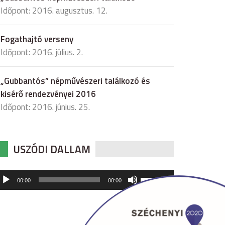
Időpont: 2016. augusztus. 12.
Fogathajtó verseny
Időpont: 2016. július. 2.
„Gubbantós” népművészeri találkozó és
kisérő rendezvényei 2016
Időpont: 2016. június. 25.
USZÓDI DALLAM
udió
A
00:00
00:00
hangerő
játszó
növeléséhez,
illetőleg
csökkentéséhez
a