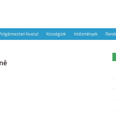
Polgármesteri hivatal
Községünk
Intézmények
Rend
yné