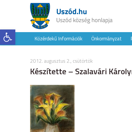
Eszköztár megnyitása
Közérdekű Információk
Önkormányzat
2012. augusztus 2., csütörtök
Készítette – Szalavári Károl