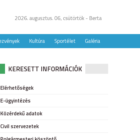
2026. augusztus. 06, csütörtök - Berta
ezvények
Kultúra
Sportélet
Galéria
KERESETT INFORMÁCIÓK
Elérhetőségek
E-ügyintézés
Közérdekű adatok
Civil szervezetek
Polgármesteri köszöntő