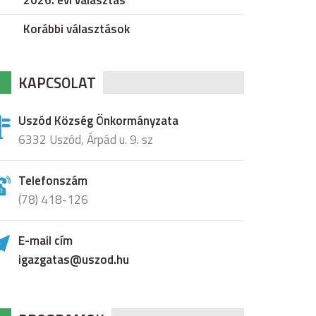
2026. évi választás
Korábbi választások
KAPCSOLAT
Uszód Község Önkormányzata
6332 Uszód, Árpád u. 9. sz
Telefonszám
(78) 418-126
E-mail cím
igazgatas@uszod.hu