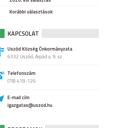
2026. évi választás
Korábbi választások
KAPCSOLAT
Uszód Község Önkormányzata
6332 Uszód, Árpád u. 9. sz
Telefonszám
(78) 418-126
E-mail cím
igazgatas@uszod.hu