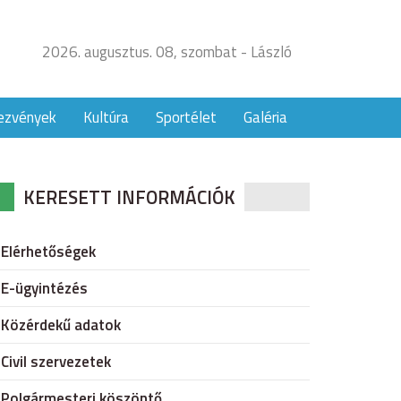
2026. augusztus. 08, szombat - László
ezvények
Kultúra
Sportélet
Galéria
KERESETT INFORMÁCIÓK
Elérhetőségek
E-ügyintézés
Közérdekű adatok
Civil szervezetek
Polgármesteri köszöntő