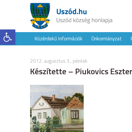
Eszköztár megnyitása
Közérdekű Információk
Önkormányzat
2012. augusztus 3., péntek
Készítette – Piukovics Eszte