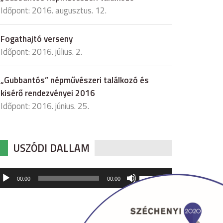
Időpont: 2016. augusztus. 12.
Fogathajtó verseny
Időpont: 2016. július. 2.
„Gubbantós” népművészeri találkozó és
kisérő rendezvényei 2016
Időpont: 2016. június. 25.
USZÓDI DALLAM
udió
A
00:00
00:00
hangerő
játszó
növeléséhez,
illetőleg
csökkentéséhez
a