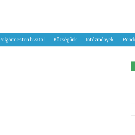
Polgármesteri hivatal
Községünk
Intézmények
Rend
r