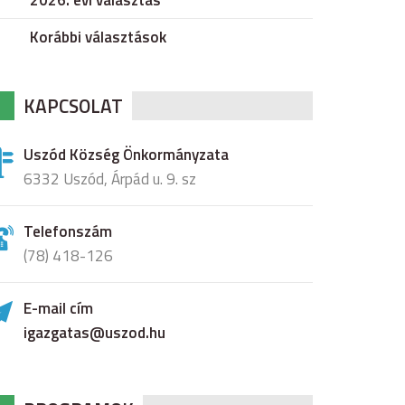
2026. évi választás
Korábbi választások
KAPCSOLAT
Uszód Község Önkormányzata
6332 Uszód, Árpád u. 9. sz
Telefonszám
(78) 418-126
E-mail cím
igazgatas@uszod.hu