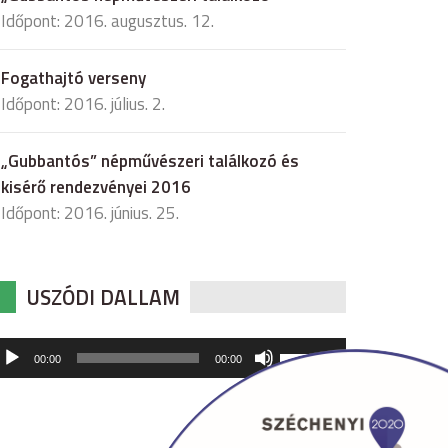
Időpont: 2016. augusztus. 12.
Fogathajtó verseny
Időpont: 2016. július. 2.
„Gubbantós” népművészeri találkozó és
kisérő rendezvényei 2016
Időpont: 2016. június. 25.
USZÓDI DALLAM
udió
A
00:00
00:00
hangerő
játszó
növeléséhez,
illetőleg
csökkentéséhez
a