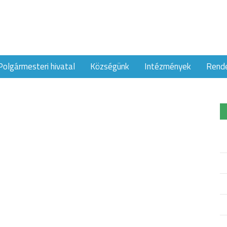
Polgármesteri hivatal
Községünk
Intézmények
Rend