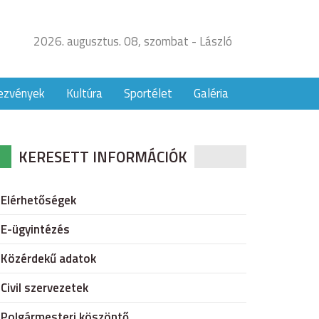
2026. augusztus. 08, szombat - László
ezvények
Kultúra
Sportélet
Galéria
KERESETT INFORMÁCIÓK
Elérhetőségek
E-ügyintézés
Közérdekű adatok
Civil szervezetek
Polgármesteri köszöntő