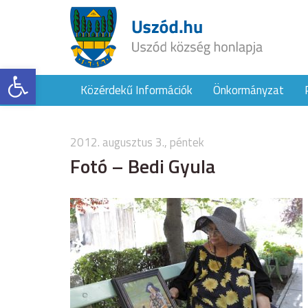
Eszköztár megnyitása
Közérdekű Információk
Önkormányzat
2012. augusztus 3., péntek
Fotó – Bedi Gyula