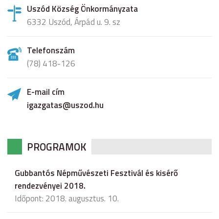
Uszód Község Önkormányzata
6332 Uszód, Árpád u. 9. sz
Telefonszám
(78) 418-126
E-mail cím
igazgatas@uszod.hu
PROGRAMOK
Gubbantós Népművészeti Fesztivál és kisérő
rendezvényei 2018.
Időpont: 2018. augusztus. 10.