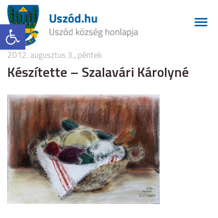
Eszköztár megnyitása
2012. augusztus 3., péntek
Készítette – Szalavári Károlyné