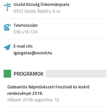
Uszód Község Önkormányzata
6332 Uszód, Árpád u. 9. sz
Telefonszám
(78) 418-126
E-mail cím
igazgatas@uszod.hu
PROGRAMOK
Gubbantós Népművészeti Fesztivál és kisérő
rendezvényei 2018.
Időpont: 2018. augusztus. 10.